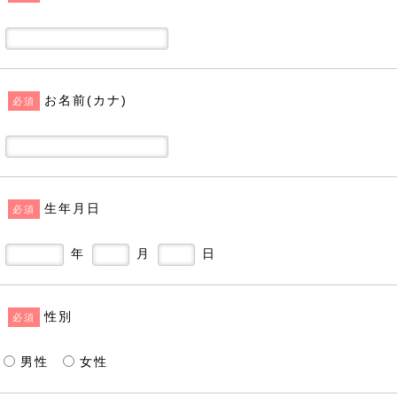
お名前(カナ)
必須
生年月日
必須
年
月
日
性別
必須
男性
女性